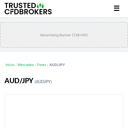
☰
Advertising Banner (728x90)
Inicio
/
Mercados
/
Forex
/
AUD/JPY
AUD/JPY
(AUDJPY)