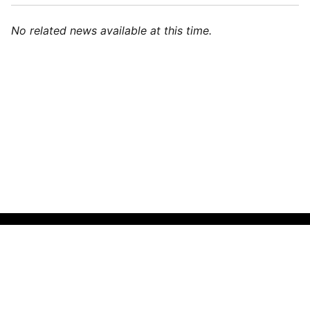
No related news available at this time.
TOP RANKINGS
Mejores Brókers con TradingView
🌍
Spanish (Mexico)
▼